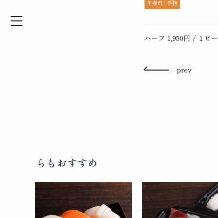
生寿司・巻物
ハーフ 1,950円 / １ピー
投
prev
稿
ナ
ビ
ゲ
ー
シ
ョ
こちらもおすすめ
ン