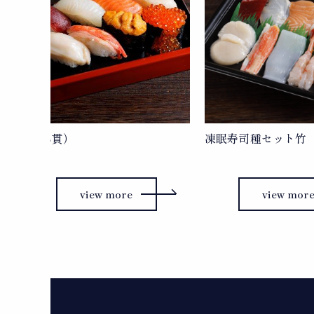
松（8貫）
凍眠寿司種セット竹
view more
view mor