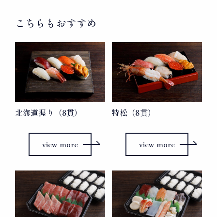
ビ
ゲ
こちらもおすすめ
ー
シ
ョ
ン
北海道握り（8貫）
特松（8貫）
view more
view more